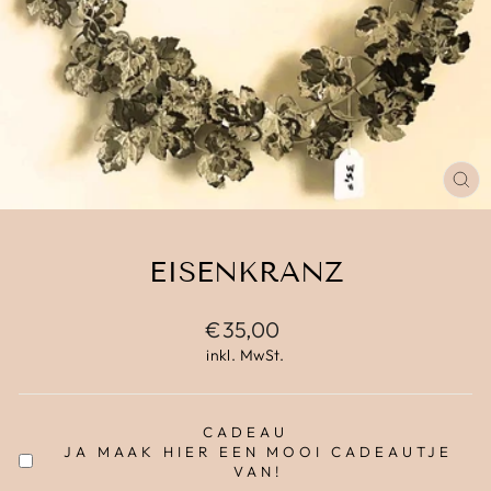
SC
ES
EISENKRANZ
Normaler
€35,00
Preis
inkl. MwSt.
CADEAU
JA MAAK HIER EEN MOOI CADEAUTJE
VAN!