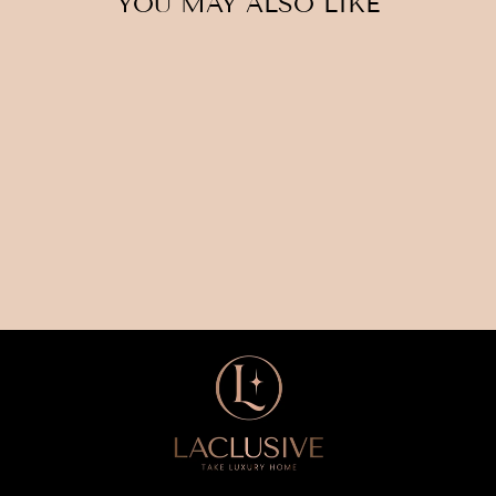
YOU MAY ALSO LIKE
Ausverkauft
TEELICHTHALTE
R TULPE HOCH
€15,00