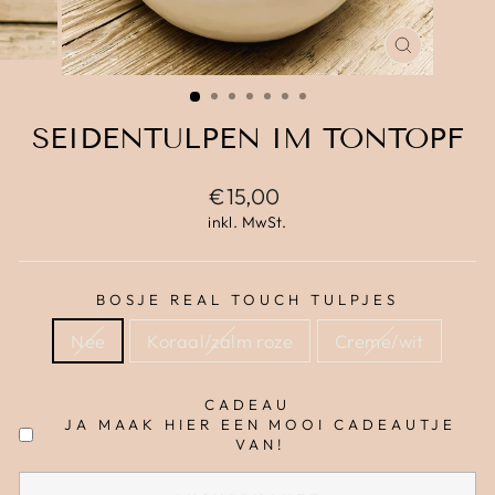
SCHLIESS
ESC)
SEIDENTULPEN IM TONTOPF
Normaler
€15,00
Preis
inkl. MwSt.
BOSJE REAL TOUCH TULPJES
Nee
Koraal/zalm roze
Creme/wit
CADEAU
JA MAAK HIER EEN MOOI CADEAUTJE
VAN!