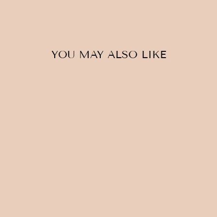
YOU MAY ALSO LIKE
Ausverkauft
SEIDENTULPEN
IM TONTOPF
Von €15,00