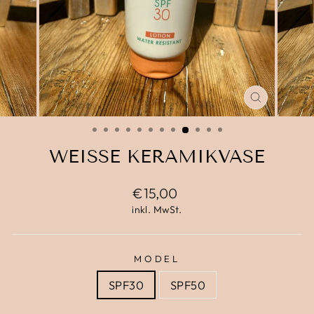
SCHLIESS
ESC)
WEISSE KERAMIKVASE
Normaler
€15,00
Preis
inkl. MwSt.
MODEL
SPF30
SPF50