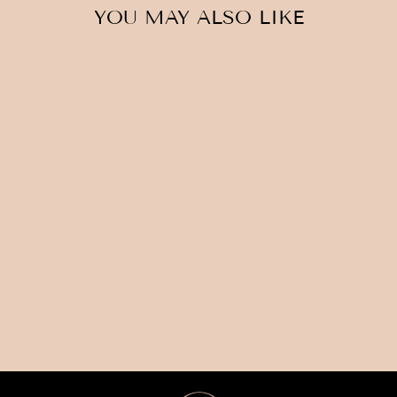
YOU MAY ALSO LIKE
GISTINGSFLES /
VAAS GROEN 2L
€15,00