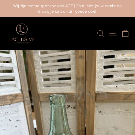
sor van ACE | Shin. Met jouw aankoop
RETOURTERMI
e bij aan dit goede doel.
Pauzeer
slideshow
Zoeken